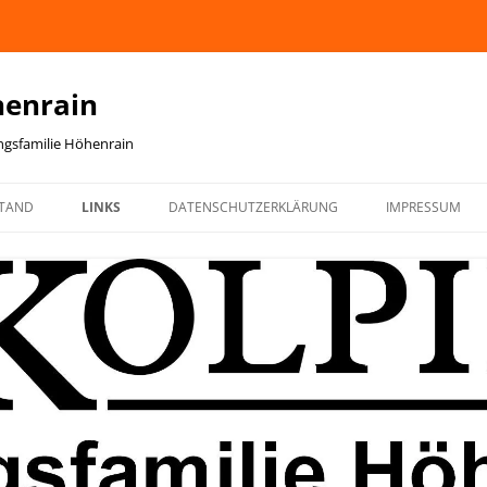
henrain
ingsfamilie Höhenrain
TAND
LINKS
DATENSCHUTZERKLÄRUNG
IMPRESSUM