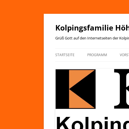
Zum
Inhalt
springen
Kolpingsfamilie Hö
Grüß Gott auf den Internetseiten der Kolp
STARTSEITE
PROGRAMM
VORS
JAHRESPROGRAMM
KIRCHENANZEIGER