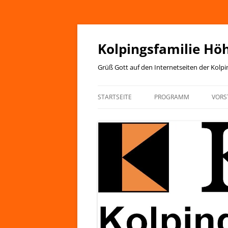
Zum
Inhalt
springen
Kolpingsfamilie Hö
Grüß Gott auf den Internetseiten der Kolp
STARTSEITE
PROGRAMM
VORS
JAHRESPROGRAMM
KIRCHENANZEIGER