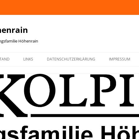
henrain
ingsfamilie Höhenrain
TAND
LINKS
DATENSCHUTZERKLÄRUNG
IMPRESSUM