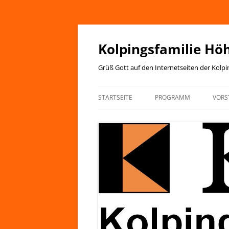
Zum
Inhalt
springen
Kolpingsfamilie Hö
Grüß Gott auf den Internetseiten der Kolp
STARTSEITE
PROGRAMM
VORS
JAHRESPROGRAMM
KIRCHENANZEIGER