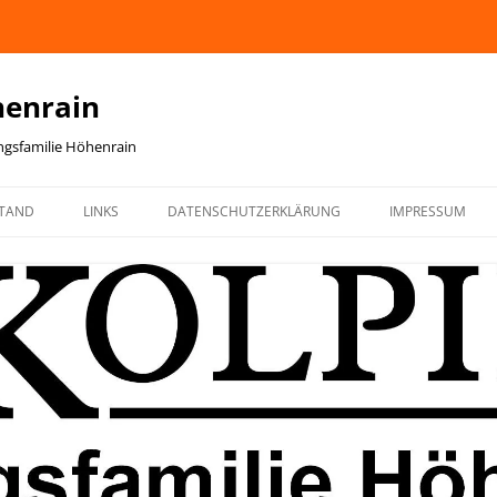
henrain
ingsfamilie Höhenrain
TAND
LINKS
DATENSCHUTZERKLÄRUNG
IMPRESSUM