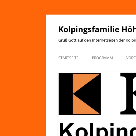
Zum
Inhalt
springen
Kolpingsfamilie Hö
Grüß Gott auf den Internetseiten der Kolp
STARTSEITE
PROGRAMM
VORS
JAHRESPROGRAMM
KIRCHENANZEIGER