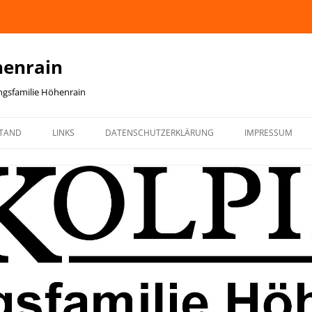
henrain
ingsfamilie Höhenrain
TAND
LINKS
DATENSCHUTZERKLÄRUNG
IMPRESSUM