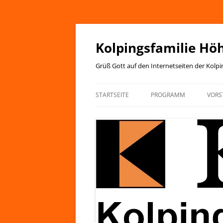
Zum
Inhalt
springen
Kolpingsfamilie Hö
Grüß Gott auf den Internetseiten der Kolp
STARTSEITE
PROGRAMM
VORS
JAHRESPROGRAMM
KIRCHENANZEIGER