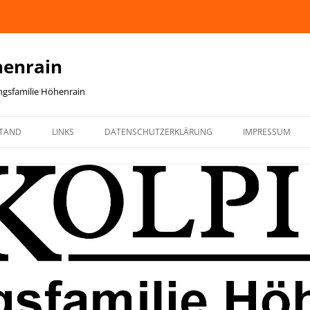
henrain
ingsfamilie Höhenrain
TAND
LINKS
DATENSCHUTZERKLÄRUNG
IMPRESSUM