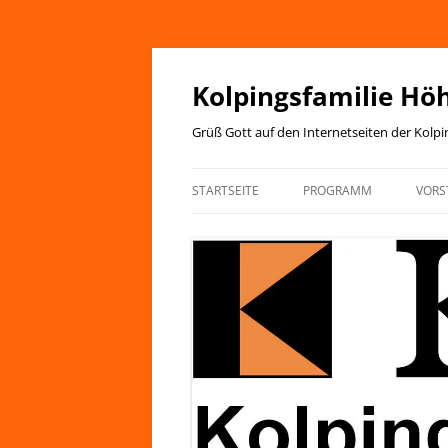
Zum
Inhalt
springen
Kolpingsfamilie Hö
Grüß Gott auf den Internetseiten der Kolp
STARTSEITE
PROGRAMM
VORS
JAHRESPROGRAMM
KIRCHENANZEIGER