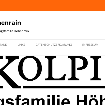
henrain
ingsfamilie Höhenrain
TAND
LINKS
DATENSCHUTZERKLÄRUNG
IMPRESSUM