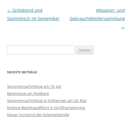
Beitragsnavigation
←
Grillabend und
Altpapier- und
Stammtisch im September
Gebrauchtkleidersammlung
→
Suchen
nach:
NEUESTE BEITRÄGE
Seniorennachmittag am 15. Juli
Bergmesse am Wallberg
Seniorennachmittag in Höhenrain am 20. Mai
Kolping-Bezirkswallfahrt in Großhartpenning
Neuer Vorstand der Kolpingsfamilie