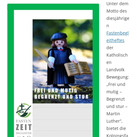
Unter dem
Motto des
diesjährige
n
Fastenbegl
eitheftes
der
Katholisch
en
Landvolk
Bewegung:
„Frei und
mutig –
Begrenzt
und stur –
Martin
Luther“,
bietet die
Kolpingsfa