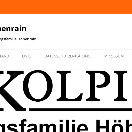
henrain
ingsfamilie Höhenrain
TAND
LINKS
DATENSCHUTZERKLÄRUNG
IMPRESSUM