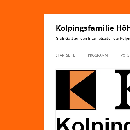
Zum
Inhalt
springen
Kolpingsfamilie Hö
Grüß Gott auf den Internetseiten der Kolp
STARTSEITE
PROGRAMM
VORS
JAHRESPROGRAMM
KIRCHENANZEIGER