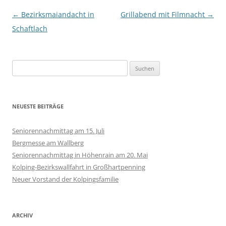
Beitragsnavigation
←
Bezirksmaiandacht in
Grillabend mit Filmnacht
→
Schaftlach
Suchen
nach:
NEUESTE BEITRÄGE
Seniorennachmittag am 15. Juli
Bergmesse am Wallberg
Seniorennachmittag in Höhenrain am 20. Mai
Kolping-Bezirkswallfahrt in Großhartpenning
Neuer Vorstand der Kolpingsfamilie
ARCHIV