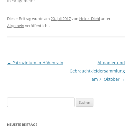
In "Allgemein"
Dieser Beitrag wurde am
20. Juli 2017
von
Heinz_Diehl
unter
Allgemein
veröffentlicht.
Beitragsnavigation
←
Patrozinium in Höhenrain
Altpapier und
Gebrauchtkleidersammlung
am 7. Oktober
→
Suchen
nach:
NEUESTE BEITRÄGE