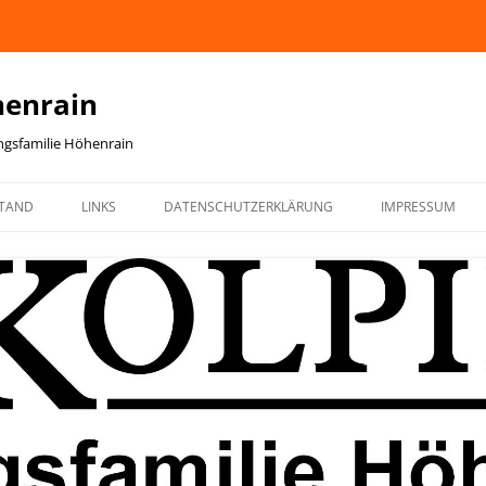
henrain
ingsfamilie Höhenrain
TAND
LINKS
DATENSCHUTZERKLÄRUNG
IMPRESSUM