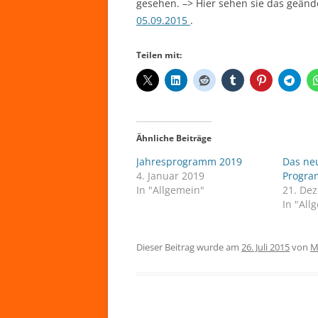
gesehen. –> Hier sehen sie das geän
05.09.2015
.
Teilen mit:
Ähnliche Beiträge
Jahresprogramm 2019
Das ne
4. Januar 2019
Progra
In "Allgemein"
21. De
In "All
Dieser Beitrag wurde am
26. Juli 2015
von
M