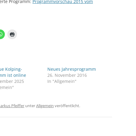
derte Programm:
Programmvorschau 2015 vom
ue Kolping-
Neues Jahresprogramm
mm ist online
26. November 2016
zember 2025
In "Allgemein"
gemein"
arkus Pfeiffer
unter
Allgemein
veröffentlicht.