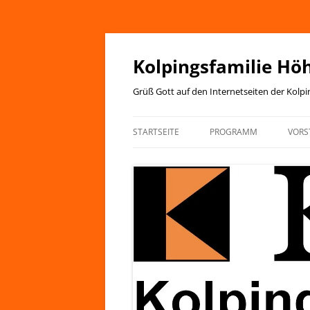
Zum
Inhalt
springen
Kolpingsfamilie Hö
Grüß Gott auf den Internetseiten der Kolp
STARTSEITE
PROGRAMM
VORS
JAHRESPROGRAMM
KIRCHENANZEIGER