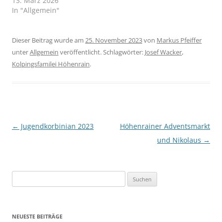
13. März 2026
In "Allgemein"
Dieser Beitrag wurde am
25. November 2023
von
Markus Pfeiffer
unter
Allgemein
veröffentlicht. Schlagwörter:
Josef Wacker
,
Kolpingsfamilei Höhenrain
.
Beitragsnavigation
←
Jugendkorbinian 2023
Höhenrainer Adventsmarkt
und Nikolaus
→
Suchen
nach:
NEUESTE BEITRÄGE