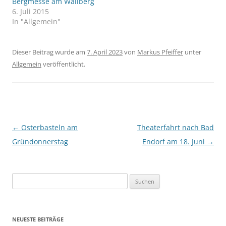
Bergmesse am Wallberg
6. Juli 2015
In "Allgemein"
Dieser Beitrag wurde am
7. April 2023
von
Markus Pfeiffer
unter
Allgemein
veröffentlicht.
Beitragsnavigation
←
Osterbasteln am
Theaterfahrt nach Bad
Gründonnerstag
Endorf am 18. Juni
→
Suchen
nach:
NEUESTE BEITRÄGE