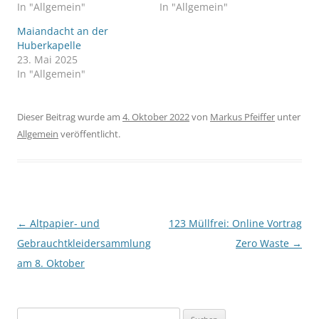
In "Allgemein"
In "Allgemein"
Maiandacht an der
Huberkapelle
23. Mai 2025
In "Allgemein"
Dieser Beitrag wurde am
4. Oktober 2022
von
Markus Pfeiffer
unter
Allgemein
veröffentlicht.
Beitragsnavigation
←
Altpapier- und
123 Müllfrei: Online Vortrag
Gebrauchtkleidersammlung
Zero Waste
→
am 8. Oktober
Suchen