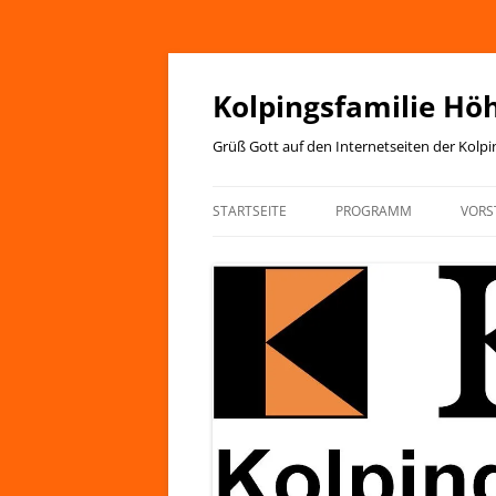
Zum
Inhalt
springen
Kolpingsfamilie Hö
Grüß Gott auf den Internetseiten der Kolp
STARTSEITE
PROGRAMM
VORS
JAHRESPROGRAMM
KIRCHENANZEIGER