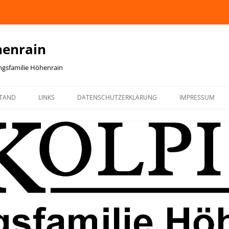
henrain
ingsfamilie Höhenrain
TAND
LINKS
DATENSCHUTZERKLÄRUNG
IMPRESSUM