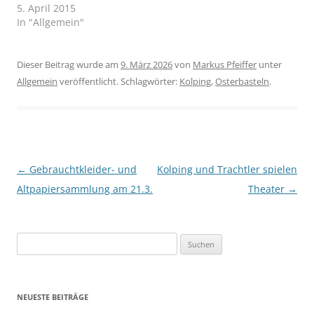
5. April 2015
In "Allgemein"
Dieser Beitrag wurde am
9. März 2026
von
Markus Pfeiffer
unter
Allgemein
veröffentlicht. Schlagwörter:
Kolping
,
Osterbasteln
.
Beitragsnavigation
←
Gebrauchtkleider- und
Kolping und Trachtler spielen
Altpapiersammlung am 21.3.
Theater
→
Suchen
nach:
NEUESTE BEITRÄGE