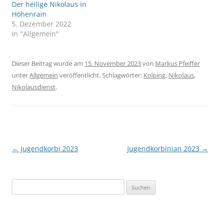
Der heilige Nikolaus in
Höhenrain
5. Dezember 2022
In "Allgemein"
Dieser Beitrag wurde am
15. November 2023
von
Markus Pfeiffer
unter
Allgemein
veröffentlicht. Schlagwörter:
Kolping
,
Nikolaus
,
Nikolausdienst
.
Beitragsnavigation
←
Jugendkorbi 2023
Jugendkorbinian 2023
→
Suchen
nach: