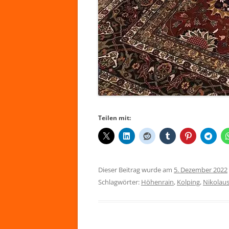
Teilen mit:
Dieser Beitrag wurde am
5. Dezember 2022
Schlagwörter:
Höhenrain
,
Kolping
,
Nikolau