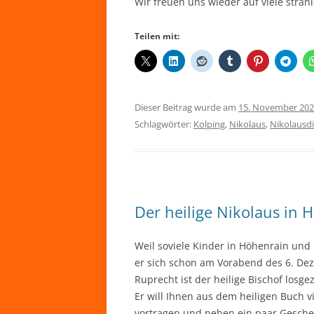
Wir freuen uns wieder auf viele stra
Teilen mit:
Dieser Beitrag wurde am
15. November 20
Schlagwörter:
Kolping
,
Nikolaus
,
Nikolausd
Der heilige Nikolaus in 
Weil soviele Kinder in Höhenrain un
er sich schon am Vorabend des 6. D
Ruprecht ist der heilige Bischof los
Er will Ihnen aus dem heiligen Buch 
vortragen und neben ein paar Geschen