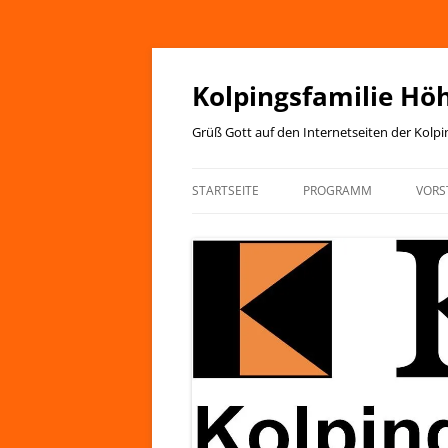
Zum
Inhalt
springen
Kolpingsfamilie Hö
Grüß Gott auf den Internetseiten der Kolp
STARTSEITE
PROGRAMM
VORS
JAHRESPROGRAMM
KIRCHENANZEIGER