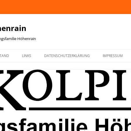
henrain
ingsfamilie Höhenrain
TAND
LINKS
DATENSCHUTZERKLÄRUNG
IMPRESSUM