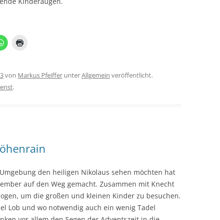
hlende Kinderaugen.
23
von
Markus Pfeiffer
unter
Allgemein
veröffentlicht.
ienst
.
Höhenrain
d Umgebung den heiligen Nikolaus sehen möchten hat
ezember auf den Weg gemacht. Zusammen mit Knecht
gezogen, um die großen und kleinen Kinder zu besuchen.
viel Lob und wo notwendig auch ein wenig Tadel
ken vor allem den Segen der Adventszeit in die