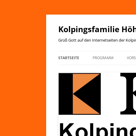
Zum
Inhalt
springen
Kolpingsfamilie Hö
Grüß Gott auf den Internetseiten der Kolp
STARTSEITE
PROGRAMM
VOR
JAHRESPROGRAMM
KIRCHENANZEIGER