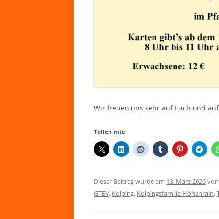
Wir freuen uns sehr auf Euch und au
Teilen mit:
Dieser Beitrag wurde am
13. März 2026
vo
GTEV
,
Kolping
,
Kolpingsfamilie Höhenrain
,