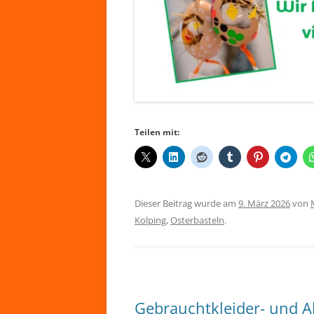
Teilen mit:
Dieser Beitrag wurde am
9. März 2026
von
Kolping
,
Osterbasteln
.
Gebrauchtkleider- und 