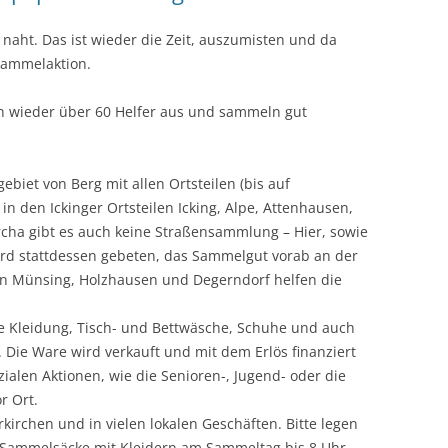
naht. Das ist wieder die Zeit, auszumisten und da
Sammelaktion.
 wieder über 60 Helfer aus und sammeln gut
et von Berg mit allen Ortsteilen (bis auf
 den Ickinger Ortsteilen Icking, Alpe, Attenhausen,
cha gibt es auch keine Straßensammlung – Hier, sowie
d stattdessen gebeten, das Sammelgut vorab an der
 In Münsing, Holzhausen und Degerndorf helfen die
e Kleidung, Tisch- und Bettwäsche, Schuhe und auch
 Die Ware wird verkauft und mit dem Erlös finanziert
zialen Aktionen, wie die Senioren-, Jugend- oder die
r Ort.
kirchen und in vielen lokalen Geschäften. Bitte legen
e Sammelsäcke mit Kleidern am Sammeltag bis 8 Uhr