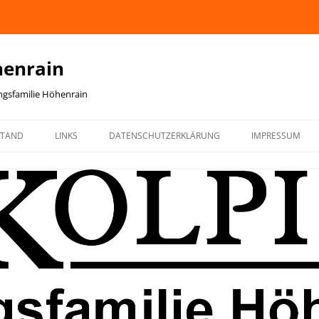
henrain
ingsfamilie Höhenrain
STAND
LINKS
DATENSCHUTZERKLÄRUNG
IMPRESSUM